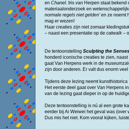
en
Chanel.
Iris
v
an Herpen staat bekend o
materiaalonderzoek en wetenschappelijke
normale regels niet gelden’
en ze noemt 
mag er wezen!
Haar creaties zijn niet zomaar kledingstu
– naast een presentatie op de
catwalk
– 
De tentoonstelling
Sculpting the Sense
honderd iconische creaties te zien, naast
gaat Van Herpens werk in de museumzale
zijn door anderen. Er valt dus enorm veel 
Tijdens deze lezing neemt kunsthistorica
Het eerste deel gaat over Van Herpens in
van de lezing gaat dieper in op de huidige
Deze tentoonstelling is nú al een grote k
eerder bij Ai Weiwei het geval was (over 
Dus mis het niet.
Kom vooral kijken, luist