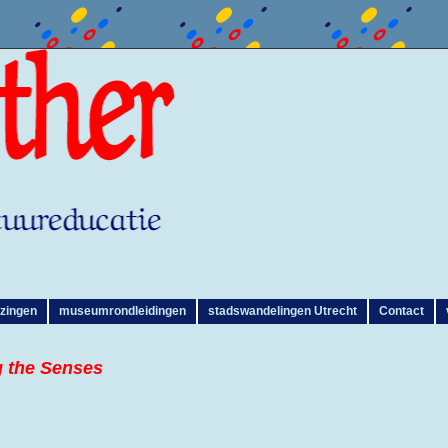
zingen
museumrondleidingen
stadswandelingen Utrecht
Contact
g the Senses