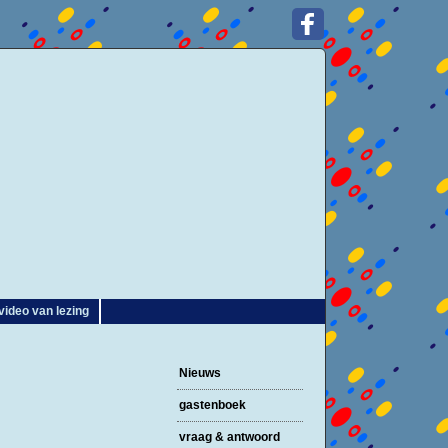
video van lezing
Nieuws
gastenboek
vraag & antwoord