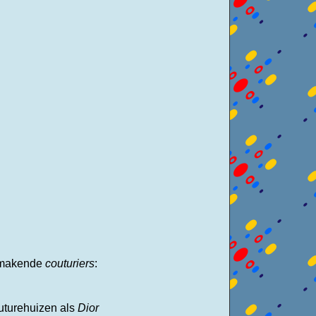
akmakende
couturiers
:
outurehuizen als
Dior