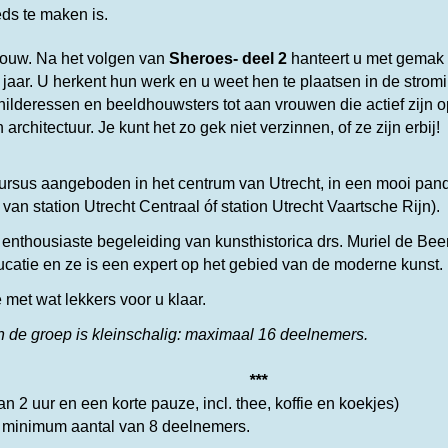
eds te maken is.
bouw.
Na het volgen van
Sheroes- deel 2
hanteert u met gemak
aar. U herkent hun werk en u weet hen te plaatsen in de stromi
hilderessen en beeldhouwsters tot aan vrouwen die actief zijn 
 architectuur.
Je kunt het zo gek niet verzinnen, of ze zijn erbij
ursus aangeboden in het centrum van Utrecht, in een mooi pan
van station Utrecht Centraal óf station Utrecht Vaartsche Rijn).
 enthousiaste begeleiding van
kunsthistorica drs. Muriel de Bee
ucatie en ze is een expert op het gebied van de moderne kunst
e met wat lekkers voor u klaar.
en de groep is kleinschalig: maximaal 16 deelnemers.
***
n 2 uur en een korte pauze, incl. thee, koffie en koekjes)
n minimum aantal van 8 deelnemers.