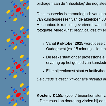
bijdragen aan de 'inhaalslag' die nog ste
De cursusreeks is chronologisch van op
van kunstenaressen van de afgelopen 80 j
Het aanbod is ruim en gevarieerd: van sc
fotografie, videokunst,
technical design
en
Vanaf
9 oktober 2025
wordt deze c
Oudegracht
(ca. 15 minuutjes lopen 
De reeks staat onder
professionele,
ervaring op het gebied van kunsted
Elke bijeenkomst staat er koffie/the
De cursus is geschikt voor alle niveaus 
Kosten: € 155,-
(voor 7 bijeenkomsten va
- De cursus kan doorgang vinden bij ee