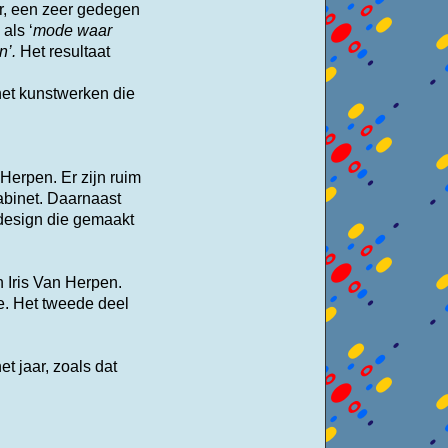
ur, een zeer gedegen
k als
‘
mode waar
n’.
Het resultaat
 het kunstwerken die
 Herpen. Er zijn ruim
kabinet. Daarnaast
design die gemaakt
 Iris Van Herpen.
e. Het tweede deel
t jaar, zoals dat