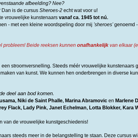
ovenstaande afbeelding?
Nee?
?
Dan is de cursus
Sheroes-2
echt wat voor u!
ste vrouwelijke kunstenaars
vanaf ca. 1945 tot nú.
nen
-
met een kleine woordspeling door mij
'sheroes'
genoemd - 
el probleem!
Beide reeksen kunnen
onafhankelijk
van elkaar (e
 een stroomversnelling. Steeds méér vrouwelijke kunstenaars 
t maken van kunst.
We kunnen hen onderbrengen in diverse kun
ede deel aan bod komen.
usama, Niki de Saint Phalle, Marina Abramovic
en
Marlene 
rey Flack, Lady Pink, Janet Echelman, Lotta Blokker, Kara 
on van de vrouwelijke kunstgeschiedenis!
ars steeds meer in de belangstelling te staan.
Deze cursus wil