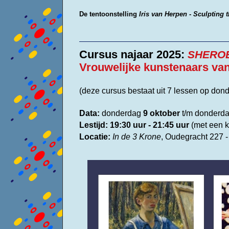
De tentoonstelling
Iris van Herpen - Sculpting 
Cursus najaar 2025:
SHEROES
Vrouwelijke kunstenaars va
(deze cursus bestaat uit 7 lessen op do
Data:
donderdag
9 oktober
t/m donderd
Lestijd:
19:30 uur - 21:45 uur
(met een k
Locatie:
In de 3 Krone
, Oudegracht 227 -