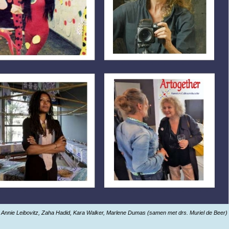
a, Annie Leibovitz, Zaha Hadid, Kara Walker, Marlene Dumas (samen met drs. Muriel de Beer