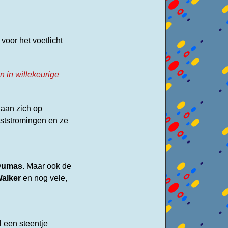
voor het voetlicht
n in willekeurige
gaan zich op
ststromingen en ze
D
umas
.
Maar ook de
Walker
en nog vele,
 een steentje