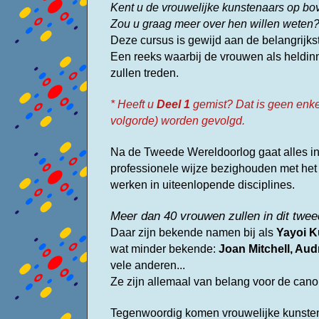
Kent u de vrouwelijke kunstenaars op b
Zou u graag meer over hen willen weten
Deze cursus is gewijd aan de belangrijk
Een reeks waarbij de vrouwen als heldin
zullen treden.
* Heeft u
Deel 1
gemist? Dat is geen enk
volgorde) worden gevolgd.
Na de Tweede Wereldoorlog gaat alles in
professionele wijze bezighouden met he
werken in uiteenlopende disciplines.
Meer dan 40 vrouwen zullen in dit twe
Daar zijn b
ekende namen bij als
Yayoi K
wat minder bekende:
Joan Mitchell, Aud
vele anderen...
Ze zijn allemaal van belang voor de can
Tegenwoordig komen vrouwelijke kunstena