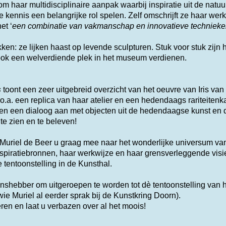
m haar multidisciplinaire aanpak waarbij inspiratie uit de natu
 kennis een belangrijke rol spelen.
Zelf omschrijft ze haar wer
het
‘
een combinatie van vakmanschap en innovatieve technieke
kken: ze lijken haast op levende sculpturen. Stuk voor stuk zijn
ook een welverdiende plek in het museum verdienen.
s
toont een zeer uitgebreid overzicht van het oeuvre van Iris van
 o.a. een replica van haar atelier en een hedendaags rariteiten
n een dialoog aan met objecten uit de hedendaagse kunst en 
te zien en te beleven!
 Muriel de Beer u graag mee naar het wonderlijke universum van
spiratiebronnen, haar werkwijze en haar grensverleggende visi
 tentoonstelling in de Kunsthal.
anshebber om uitgeroepen te worden tot dè tentoonstelling van he
wie Muriel al eerder sprak bij de Kunstkring Doorn).
eren en laat u verbazen over al het moois!