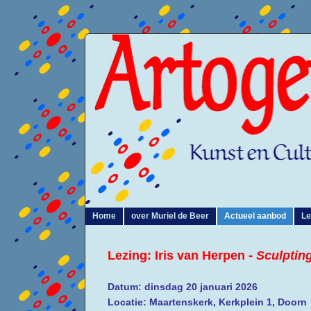
Home
over Muriel de Beer
Actueel aanbod
Le
Lezing: Iris van Herpen -
Sculptin
Datum: dinsdag 20 januari 2026
Locatie: Maartenskerk, Kerkplein 1, Doorn